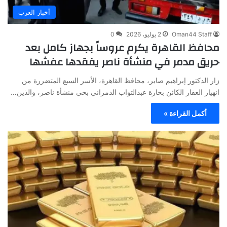
أخبار العرب
Oman44 Staff
2 يوليو، 2026
0
محافظ القاهرة يكرم عروساً بجهاز كامل بعد
حريق مدمر في منشأة ناصر يفقدها عفشها
زار الدكتور إبراهيم صابر، محافظ القاهرة، الأسر السبع المتضررة من
انهيار العقار الكائن بحارة عبدالتواب الدمراني بحي منشأة ناصر، والذين…
أكمل القراءة »